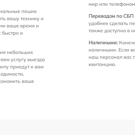
мир или телефоном
нальные пешие
Переводом по СБП 
ть вашу технику и
удобнее сделать пе
ним ваше время и
также доступно в 
с быстро и
Наличными:
Конечн
наличными. Если в
ия небольших
наш персонал вас 
гаем услугу выезда
квитанцию.
нту приедут к вам
ходимости,
экономить ваше