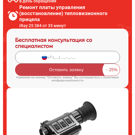
в день обращения
Ремонт платы управления
(восстановление) тепловизионного
прицела
iRay 25 384 от 35 минут
Бесплатная консультация со
специалистом
Оставить заявку
Нажимая на кнопку "Оставить заявку" Вы соглашаетесь c
политикой
конфиденциальности