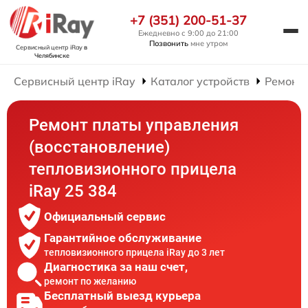
+7 (351) 200-51-37
Ежедневно с 9:00 до 21:00
Позвонить
мне утром
Сервисный центр iRay
в
Челябинске
Сервисный центр iRay
Каталог устройств
Ремонт
Ремонт платы управления
(восстановление)
тепловизионного прицела
iRay 25 384
Официальный сервис
Гарантийное обслуживание
тепловизионного прицела iRay до 3 лет
Диагностика за наш счет,
ремонт по желанию
Бесплатный выезд курьера