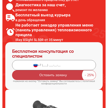
Диагностика за наш счет,
ремонт по желанию
Бесплатный выезд курьера
в день обращения
Не работает энкодер управления меню
(панель управления) тепловизионного
прицела
iRay ХSight SL50R от 35 минут
Бесплатная консультация со
специалистом
Оставить заявку
Нажимая на кнопку "Оставить заявку" Вы соглашаетесь c
политикой
конфиденциальности