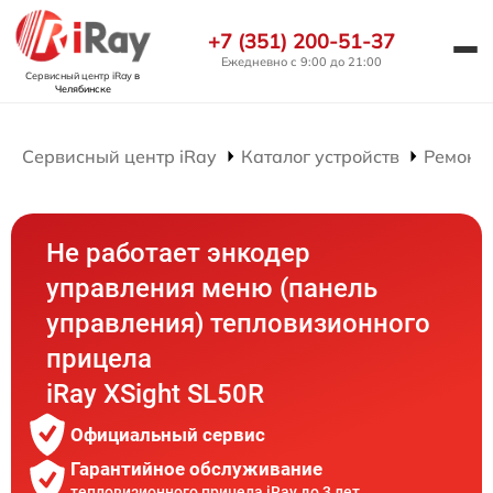
+7 (351) 200-51-37
Ежедневно с 9:00 до 21:00
Сервисный центр iRay
в
Челябинске
Сервисный центр iRay
Каталог устройств
Ремонт
Не работает энкодер
управления меню (панель
управления) тепловизионного
прицела
iRay ХSight SL50R
Официальный сервис
Гарантийное обслуживание
тепловизионного прицела iRay до 3 лет