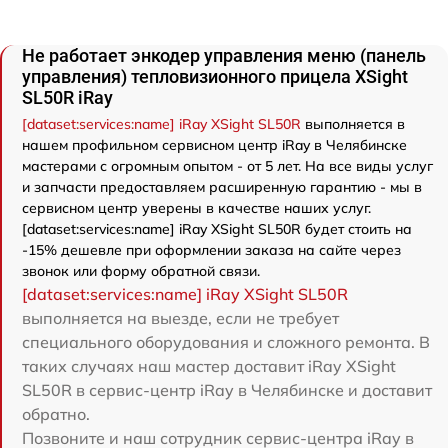
Не работает энкодер управления меню (панель
управления) тепловизионного прицела ХSight
SL50R iRay
[dataset:services:name] iRay ХSight SL50R
выполняется в
нашем профильном сервисном центр iRay в Челябинске
мастерами с огромным опытом - от 5 лет. На все виды услуг
и запчасти предоставляем расширенную гарантию - мы в
сервисном центр уверены в качестве наших услуг.
[dataset:services:name] iRay ХSight SL50R будет стоить на
-15% дешевле при оформлении заказа на сайте через
звонок или форму обратной связи.
[dataset:services:name] iRay ХSight SL50R
выполняется на выезде, если не требует
специального оборудования и сложного ремонта. В
таких случаях наш мастер доставит iRay ХSight
SL50R в сервис-центр iRay в Челябинске и доставит
обратно.
Позвоните и наш сотрудник сервис-центра iRay в