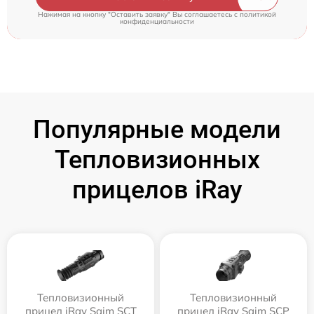
Нажимая на кнопку "Оставить заявку" Вы соглашаетесь c
политикой
конфиденциальности
Популярные модели
Тепловизионных
прицелов iRay
Тепловизионный
Тепловизионный
прицел iRay Saim SCT
прицел iRay Saim SCP