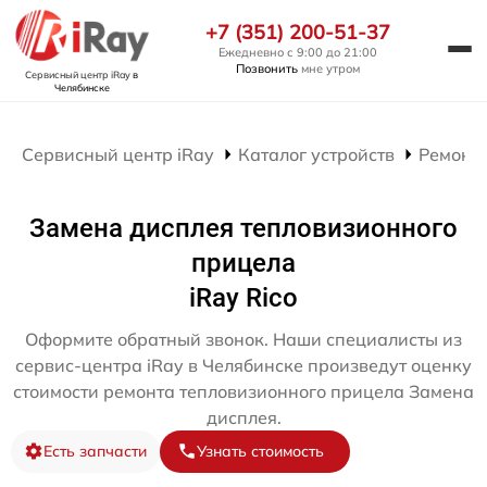
+7 (351) 200-51-37
Ежедневно с 9:00 до 21:00
Позвонить
мне утром
Сервисный центр iRay
в
Челябинске
Сервисный центр iRay
Каталог устройств
Ремонт
Замена дисплея тепловизионного
прицела
iRay Rico
Оформите обратный звонок. Наши специалисты из
сервис-центра iRay в Челябинске произведут оценку
стоимости ремонта тепловизионного прицела Замена
дисплея.
Есть запчасти
Узнать стоимость