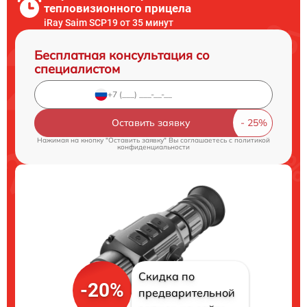
тепловизионного прицела
iRay Saim SCP19 от 35 минут
Бесплатная консультация со
специалистом
Оставить заявку
Нажимая на кнопку "Оставить заявку" Вы соглашаетесь c
политикой
конфиденциальности
Скидка по
-20%
предварительной