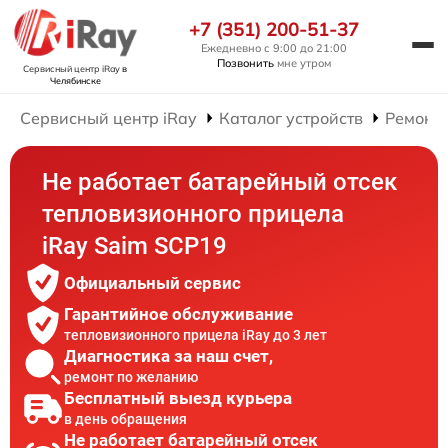
+7 (351) 200-51-37
Ежедневно с 9:00 до 21:00
Позвонить
мне утром
Сервисный центр iRay
в
Челябинске
Сервисный центр iRay
Каталог устройств
Ремонт
Не работает батарейный отсек
тепловизионного прицела
iRay Saim SCP19
Официальный сервис
Гарантийное обслуживание
тепловизионного прицела iRay до 3 лет
Диагностика за наш счет,
ремонт по желанию
Бесплатный выезд курьера
в день обращения
Не работает батарейный отсек