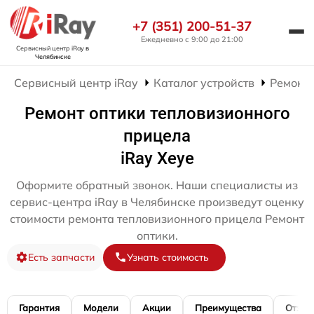
+7 (351) 200-51-37
Ежедневно с 9:00 до 21:00
Сервисный центр iRay
в
Челябинске
Сервисный центр iRay
Каталог устройств
Ремонт
Ремонт оптики тепловизионного
прицела
iRay Xeye
Оформите обратный звонок. Наши специалисты из
сервис-центра iRay в Челябинске произведут оценку
стоимости ремонта тепловизионного прицела Ремонт
оптики.
Есть запчасти
Узнать стоимость
Гарантия
Модели
Акции
Преимущества
Отзы