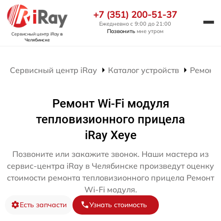
+7 (351) 200-51-37
Ежедневно с 9:00 до 21:00
Позвонить
мне утром
Сервисный центр iRay
в
Челябинске
Сервисный центр iRay
Каталог устройств
Ремонт
Ремонт Wi-Fi модуля
тепловизионного прицела
iRay Xeye
Позвоните или закажите звонок. Наши мастера из
сервис-центра iRay в Челябинске произведут оценку
стоимости ремонта тепловизионного прицела Ремонт
Wi-Fi модуля.
Есть запчасти
Узнать стоимость