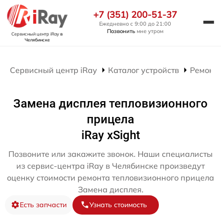
+7 (351) 200-51-37
Ежедневно с 9:00 до 21:00
Позвонить
мне утром
Сервисный центр iRay
в
Челябинске
Сервисный центр iRay
Каталог устройств
Ремонт
Замена дисплея тепловизионного
прицела
iRay xSight
Позвоните или закажите звонок. Наши специалисты
из сервис-центра iRay в Челябинске произведут
оценку стоимости ремонта тепловизионного прицела
Замена дисплея.
Есть запчасти
Узнать стоимость