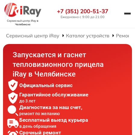
+7 (351) 200-51-37
Ежедневно с 9:00 до 21:00
Сервисный центр iRay
в
Челябинске
Сервисный центр iRay
Каталог устройств
Ремонт
Запускается и гаснет
тепловизионного прицела
iRay в Челябинске
Официальный сервис
Гарантийное обслуживание
до 3 лет
Диагностика за наш счет,
ремонт по желанию
Бесплатный выезд курьера
в день обращения
Срочный ремонт