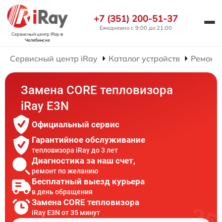
+7 (351) 200-51-37
Ежедневно с 9:00 до 21:00
Сервисный центр iRay
в
Челябинске
Сервисный центр iRay
Каталог устройств
Ремонт 
Замена CORE тепловизора
iRay E3N
Официальный сервис
Гарантийное обслуживание
тепловизора iRay до 3 лет
Диагностика за наш счет,
ремонт по желанию
Бесплатный выезд курьера
в день обращения
Замена CORE тепловизора
iRay E3N от 35 минут