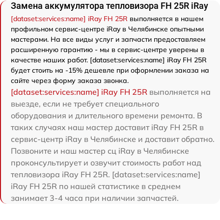
Замена аккумулятора тепловизора FH 25R iRay
[dataset:services:name] iRay FH 25R
выполняется в нашем
профильном сервис-центре iRay в Челябинске опытными
мастерами. На все виды услуг и запчасти предоставляем
расширенную гарантию - мы в сервис-центре уверены в
качестве наших работ. [dataset:services:name] iRay FH 25R
будет стоить на -15% дешевле при оформлении заказа на
сайте через форму заказа звонка.
[dataset:services:name] iRay FH 25R
выполняется на
выезде, если не требует специального
оборудования и длительного времени ремонта. В
таких случаях наш мастер доставит iRay FH 25R в
сервис-центр iRay в Челябинске и доставит обратно.
Позвоните и наш мастер сц iRay в Челябинске
проконсультирует и озвучит стоимость работ над
тепловизора iRay FH 25R. [dataset:services:name]
iRay FH 25R по нашей статистике в среднем
занимает 3-4 часа при наличии запчастей.