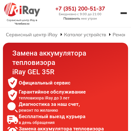
+7 (351) 200-51-37
Ежедневно с 9:00 до 21:00
Позвонить
мне утром
Сервисный центр iRay
в
Челябинске
Сервисный центр iRay
Каталог устройств
Ремонт 
Замена аккумулятора
тепловизора
iRay GEL 35R
Официальный сервис
Гарантийное обслуживание
тепловизора iRay до 3 лет
Диагностика за наш счет,
ремонт по желанию
Бесплатный выезд курьера
в день обращения
Замена аккумулятора тепловизора