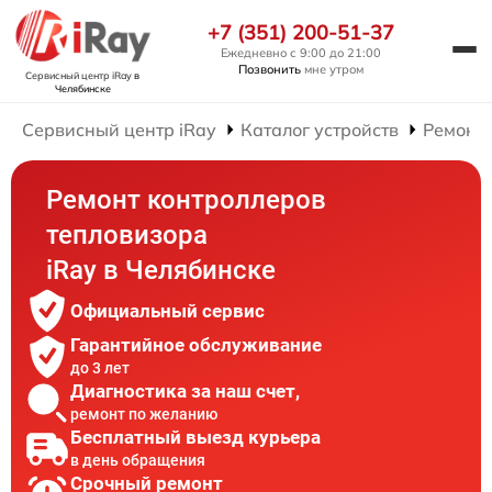
+7 (351) 200-51-37
Ежедневно с 9:00 до 21:00
Позвонить
мне утром
Сервисный центр iRay
в
Челябинске
Сервисный центр iRay
Каталог устройств
Ремонт 
Ремонт контроллеров
тепловизора
iRay в Челябинске
Официальный сервис
Гарантийное обслуживание
до 3 лет
Диагностика за наш счет,
ремонт по желанию
Бесплатный выезд курьера
в день обращения
Срочный ремонт