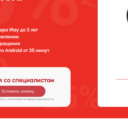
ора iRay до 3 лет
 желанию
бращения
ro Android от 35 минут
я со специалистом
Оставить заявку
есь c
политикой конфиденциальности