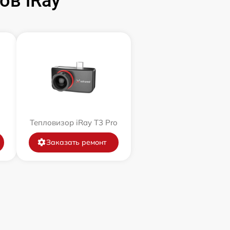
ов iRay
Тепловизор iRay T3 Pro
Заказать ремонт