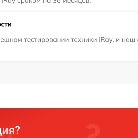
iRay сроком на 36 месяцев.
сти
ешном тестировании техники iRay, и наш 
ция?