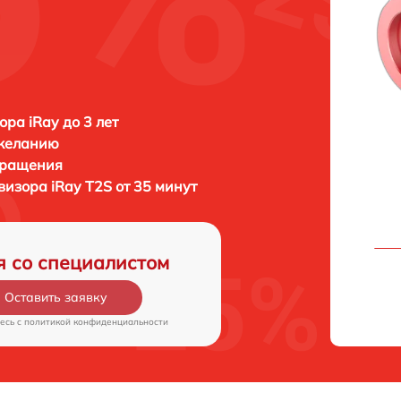
ора iRay до 3 лет
 желанию
бращения
овизора
iRay T2S от 35 минут
я со специалистом
Оставить заявку
есь c
политикой конфиденциальности