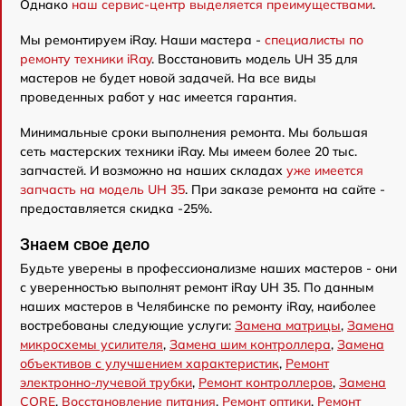
Однако
наш сервис-центр выделяется преимуществами
.
Мы ремонтируем iRay. Наши мастера -
специалисты по
ремонту техники iRay
. Восстановить модель UH 35 для
мастеров не будет новой задачей. На все виды
проведенных работ у нас имеется гарантия.
Минимальные сроки выполнения ремонта. Мы большая
сеть мастерских техники iRay. Мы имеем более 20 тыс.
запчастей. И возможно на наших складах
уже имеется
запчасть на модель UH 35
. При заказе ремонта на сайте -
предоставляется скидка -25%.
Знаем свое дело
Будьте уверены в профессионализме наших мастеров - они
с уверенностью выполнят ремонт iRay UH 35. По данным
наших мастеров в Челябинске по ремонту iRay, наиболее
востребованы следующие услуги:
Замена матрицы
,
Замена
микросхемы усилителя
,
Замена шим контроллера
,
Замена
объективов с улучшением характеристик
,
Ремонт
электронно-лучевой трубки
,
Ремонт контроллеров
,
Замена
CORE
,
Восстановление питания
,
Ремонт оптики
,
Ремонт