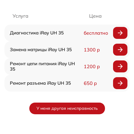
Услуга
Цена
Диагностика iRay UH 35
бесплатно
Замена матрицы iRay UH 35
1300 р
Ремонт цепи питания iRay UH
1200 р
35
Ремонт разъема iRay UH 35
650 р
У меня другая неисправность