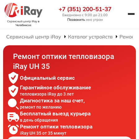
+7 (351) 200-51-37
Ежедневно с 9:00 до 21:00
Позвонить
мне утром
Сервисный центр iRay
в
Челябинске
Сервисный центр iRay
Каталог устройств
Ремонт 
Ремонт оптики тепловизора
iRay UH 35
Официальный сервис
Гарантийное обслуживание
тепловизора iRay до 3 лет
Диагностика за наш счет,
ремонт по желанию
Бесплатный выезд курьера
в день обращения
Ремонт оптики тепловизора
iRay UH 35 от 35 минут