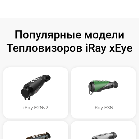
Популярные модели
Тепловизоров iRay xEye
iRay E2Nv2
iRay E3N