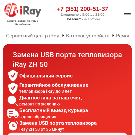
+7 (351) 200-51-37
Ежедневно с 9:00 до 21:00
Позвонить
мне утром
Сервисный центр iRay
в
Челябинске
Сервисный центр iRay
Каталог устройств
Ремонт 
Замена USB порта тепловизора
iRay ZH 50
Официальный сервис
Гарантийное обслуживание
тепловизора iRay до 3 лет
Диагностика за наш счет,
ремонт по желанию
Бесплатный выезд курьера
в день обращения
Замена USB порта тепловизора
iRay ZH 50 от 35 минут