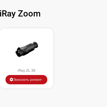
700 р
iRay Zoom
1500 р
750 р
450 р
750 р
iRay ZL 38
850 р
Заказать ремонт
850 р
650 р