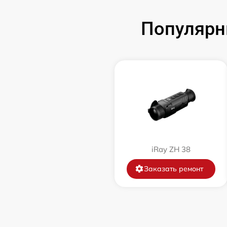
Замена аккумулятора
Популярн
Замена корпуса
Замена дисплея (экрана)
Прошивка (Обновление ПО)
Ремонт платы управления
(восстановление)
iRay ZH 38
Восстановление после попадания влаги
Заказать ремонт
Ремонт Wi-Fi
Ремонт разъема