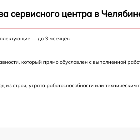
от 60 мин
ва сервисного центра в Челябин
от 60 мин
мплектующие — до 3 месяцев.
от 60 мин
авности, который прямо обусловлен с выполненной рабо
от 60 мин
от 60 мин
 из строя, утрата работоспособности или техническим
от 60 мин
от 60 мин
от 60 мин