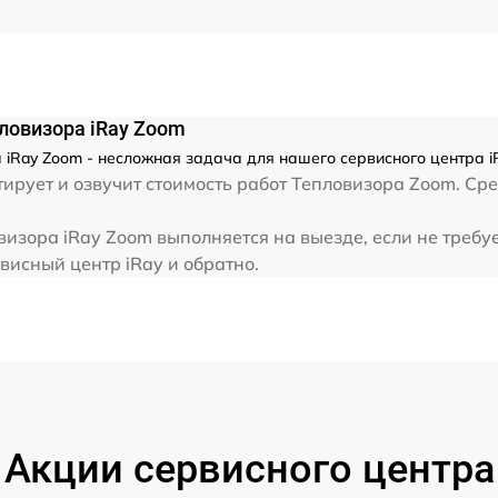
от 60 мин
ловизора iRay Zoom
iRay Zoom - несложная задача для нашего сервисного центра iR
рует и озвучит стоимость работ Тепловизора Zoom. Сре
изора iRay Zoom выполняется на выезде, если не требу
висный центр iRay и обратно.
Акции сервисного центра