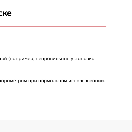
1600 р
ске
900 р
750 р
той (например, неправильная установка
450 р
590 р
 параметрам при нормальном использовании.
1200 р
650 р
850 р