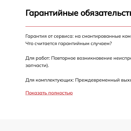
Ремонт датчика синхроимпульсов
Гарантийные обязательст
Калибровка и настройка тепловизора
Гарантия от сервиса: на смонтированные ко
Ремонт встроенного дальнометра и
Что считается гарантийным случаем?
других устройств
Для работ: Повторное возникновение неиспр
Замена микросхемы логики
запчасти).
Замена ключей управления
Для комплектующих: Преждевременный выход
Ремонт цепи питания
Показать полностью
Замена USB порта
Замена процессора